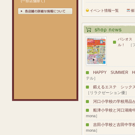
(一部店舗除く)
イベント情報一覧
催
パシオス
ル！
［
HAPPY SUMMER HO
テル］
鍛えるエステ シック
［リラクゼーション優］
河口小学校の学校用品
船津小学校と河口湖南
mona］
吉田小学校と吉田中学
mona］