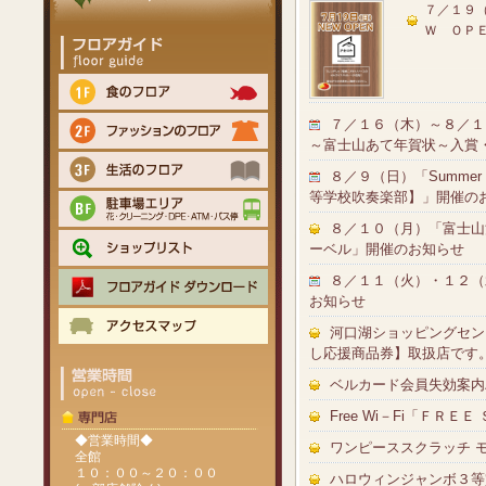
７／１９
Ｗ ＯＰ
７／１６（木）～８／１
～富士山あて年賀状～入賞
８／９（日）「Summer C
等学校吹奏楽部】」開催の
８／１０（月）「富士山
ーベル」開催のお知らせ
８／１１（火）・１２（
お知らせ
河口湖ショッピングセン
し応援商品券】取扱店です
ベルカード会員失効案内
Free Wi－Fi「ＦＲＥ
◆営業時間◆
ワンピーススクラッチ 
全館
１０：００～２０：００
ハロウィンジャンボ３等