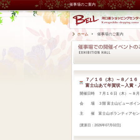
催事場のご案内
ホーム
催事場のご案内
７／１６（木）～８／１６
富士山あて年賀状～入賞・
開催日時 ７月１６日（木）～８月
会 場 ３階 富士山ビューポイ
主 催 富士山ボランティアセンタ
[更新日：2026年07月02日]