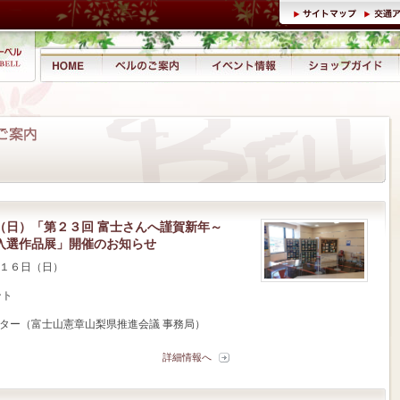
（日）「第２３回 富士さんへ謹賀新年～
入選作品展」開催のお知らせ
１６日（日）
ント
ー（富士山憲章山梨県推進会議 事務局）
詳細情報へ