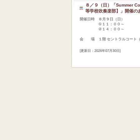
８／９（日）「Summer Con
等学校吹奏楽部】」開催の
開催日時 ８月９日（日）
①１１：００～
②１４：００～
会 場 １階 セントラルコート
[更新日：2026年07月30日]