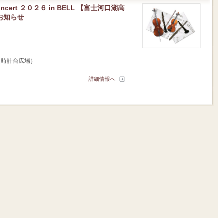
cert ２０２６ in BELL 【富士河口湖高
お知らせ
（時計台広場）
詳細情報へ